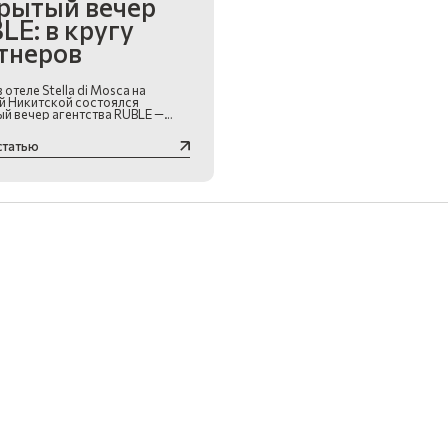
рытый вечер
LE: в кругу
тнеров
 отеле Stella di Mosca на
й Никитской состоялся
й вечер агентства RUBLE —
ое мероприятие в формате
лстуков» для наших партнёров
статью
й.