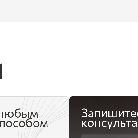
Ы
Запишите
 любым
консульт
способом