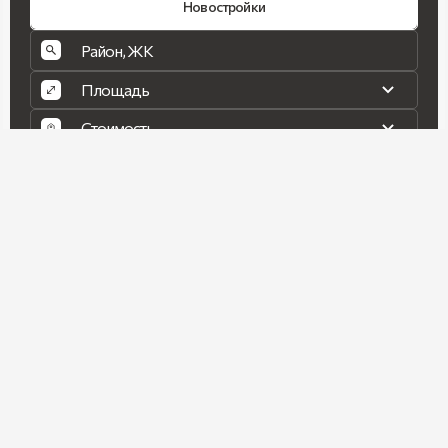
Новостройки
Найти
Квартиры в центре Москвы
Квартиры в Дубае
Инвестиции в ОАЭ
Коммерческая недвижимость
Клубные дома в Москве
Загородная недвижимость
Квартиры с видом на море
Особняки Москвы
Пентхаусы
О КОМПАНИИ